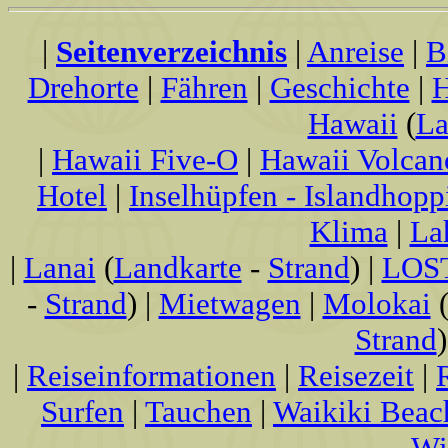
|
Seitenverzeichnis
|
Anreise
|
B
Drehorte
|
Fähren
|
Geschichte
|
H
Hawaii
(
La
|
Hawaii Five-O
|
Hawaii Volcan
Hotel
|
Inselhüpfen - Islandhopp
Klima
|
La
|
Lanai
(
Landkarte
-
Strand
) |
LOS
-
Strand
) |
Mietwagen
|
Molokai
Strand
)
|
Reiseinformationen
|
Reisezeit
|
Surfen
|
Tauchen
|
Waikiki Beac
Wi