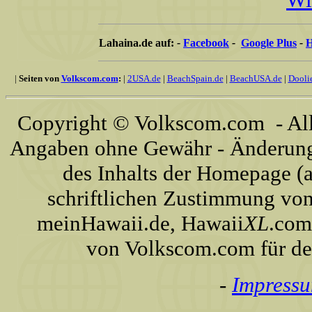
Lahaina.de auf:
-
Facebook
-
Google Plus
-
H
|
Seiten von
Volkscom.com
:
|
2USA.de
|
BeachSpain.de
|
BeachUSA.de
|
Dooli
Copyright © Volkscom.com - All 
Angaben ohne Gewähr - Änderunge
des Inhalts der Homepage (a
schriftlichen Zustimmung von
meinHawaii.de, Hawaii
XL
.com
von Volkscom.com für de
-
Impress