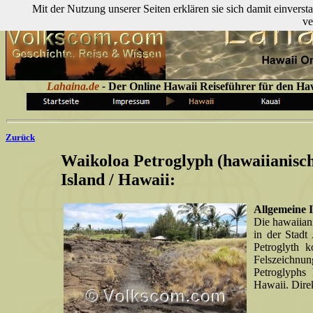
Mit der Nutzung unserer Seiten erklären sie sich damit einver
ve
Lahaina.de
-
Der Online Hawaii Reiseführer für den Ha
Zurück
Waikoloa Petroglyph (hawaiianisch
Island / Hawaii:
Allgemeine 
Die hawaiian
in der Stadt
Petroglyth 
Felszeichnu
Petroglyphs
Hawaii. Direk