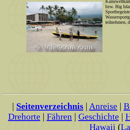
Kanuwettkämp
bzw. Big Isla
Sportbegei
Wassersport
teilnehmen, d
|
Seitenverzeichnis
|
Anreise
|
B
Drehorte
|
Fähren
|
Geschichte
|
H
Hawaii
(
La