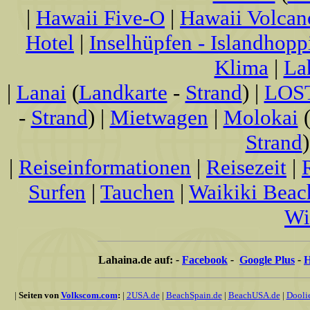
|
Hawaii Five-O
|
Hawaii Volcan
Hotel
|
Inselhüpfen - Islandhopp
Klima
|
La
|
Lanai
(
Landkarte
-
Strand
) |
LOS
-
Strand
) |
Mietwagen
|
Molokai
Strand
)
|
Reiseinformationen
|
Reisezeit
|
Surfen
|
Tauchen
|
Waikiki Beac
Wi
Lahaina.de auf:
-
Facebook
-
Google Plus
-
H
|
Seiten von
Volkscom.com
:
|
2USA.de
|
BeachSpain.de
|
BeachUSA.de
|
Dooli