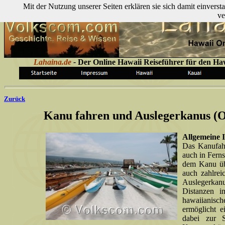
Mit der Nutzung unserer Seiten erklären sie sich damit einver
ve
Lahaina.de
-
Der Online Hawaii Reiseführer für den Ha
Zurück
Kanu fahren und Auslegerkanus (O
Allgemeine 
Das Kanufahr
auch in Ferns
dem Kanu üb
auch zahlrei
Auslegerkan
Distanzen i
hawaiianisch
ermöglicht e
dabei zur S