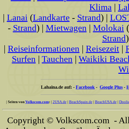
Klima
|
La
|
Lanai
(
Landkarte
-
Strand
) |
LOS
-
Strand
) |
Mietwagen
|
Molokai
Strand
)
|
Reiseinformationen
|
Reisezeit
|
Surfen
|
Tauchen
|
Waikiki Beac
Wi
Lahaina.de auf:
-
Facebook
-
Google Plus
-
H
|
Seiten von
Volkscom.com
:
|
2USA.de
|
BeachSpain.de
|
BeachUSA.de
|
Dooli
Copyright © Volkscom.com - All 