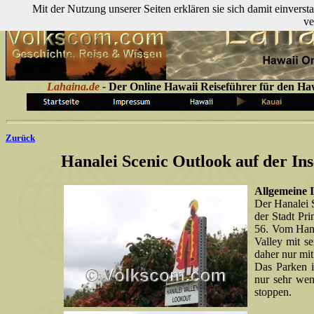
Mit der Nutzung unserer Seiten erklären sie sich damit einver
ve
Lahaina.de
-
Der Online Hawaii Reiseführer für den Ha
Zurück
Hanalei Scenic Outlook auf der Ins
Allgemeine I
Der Hanalei 
der Stadt Pr
56. Vom Hana
Valley mit s
daher nur mi
Das Parken i
nur sehr wen
stoppen.