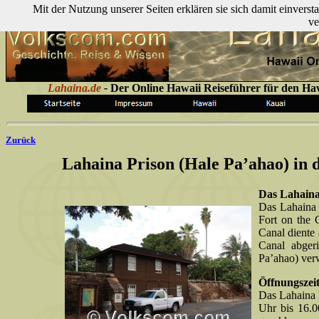
Mit der Nutzung unserer Seiten erklären sie sich damit einver
ve
Lahaina.de
-
Der Online Hawaii Reiseführer für den Ha
Zurück
Lahaina Prison (Hale Pa’ahao) in d
Das Lahaina 
Das Lahaina 
Fort on the 
Canal diente
Canal abger
Pa’ahao) ver
Öffnungszei
Das Lahaina 
Uhr bis 16.0