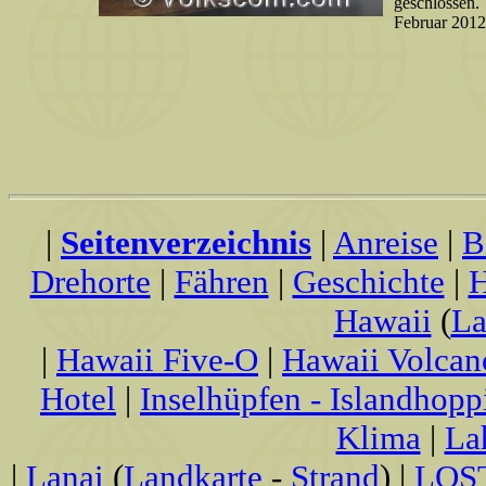
geschlossen. 
Februar 2012
|
Seitenverzeichnis
|
Anreise
|
B
Drehorte
|
Fähren
|
Geschichte
|
H
Hawaii
(
La
|
Hawaii Five-O
|
Hawaii Volcan
Hotel
|
Inselhüpfen - Islandhopp
Klima
|
La
|
Lanai
(
Landkarte
-
Strand
) |
LOS