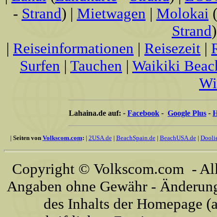
-
Strand
) |
Mietwagen
|
Molokai
Strand
)
|
Reiseinformationen
|
Reisezeit
|
Surfen
|
Tauchen
|
Waikiki Beac
Wi
Lahaina.de auf:
-
Facebook
-
Google Plus
-
H
|
Seiten von
Volkscom.com
:
|
2USA.de
|
BeachSpain.de
|
BeachUSA.de
|
Dooli
Copyright © Volkscom.com - All 
Angaben ohne Gewähr - Änderunge
des Inhalts der Homepage (a